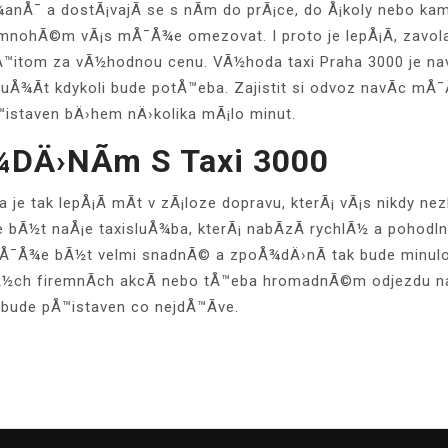
nÅ¯ a dostÃ¡vajÃ­ se s nÃ­m do prÃ¡ce, do Å¡koly nebo kam
ohÃ©m vÃ¡s mÅ¯Å¾e omezovat. I proto je lepÅ¡Ã­, zavolat 
o pÅ™itom za vÃ½hodnou cenu. VÃ½hoda
taxi Praha
3000 je nav
¾Ã­t kdykoli bude potÅ™eba. Zajistit si odvoz navÃ­c mÅ¯
™istaven bÄ›hem nÄ›kolika mÃ¡lo minut.
dÄ›nÃ­m S Taxi 3000
e tak lepÅ¡Ã­ mÃ­t v zÃ¡loze dopravu, kterÃ¡ vÃ¡s nikdy ne
bÃ½t naÅ¡e taxisluÅ¾ba, kterÃ¡ nabÃ­zÃ­ rychlÃ½ a pohod
mÅ¯Å¾e bÃ½t velmi snadnÃ© a zpoÅ¾dÄ›nÃ­ tak bude minulo
nÃ½ch firemnÃ­ch akcÃ­ nebo tÅ™eba hromadnÃ©m odjezdu n
z bude pÅ™istaven co nejdÅ™Ã­ve.