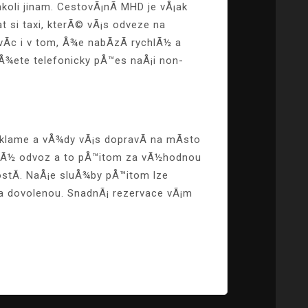
koli jinam. CestovÃ¡nÃ­ MHD je vÅ¡ak
si taxi, kterÃ© vÃ¡s odveze na
Ã­c i v tom, Å¾e nabÃ­zÃ­ rychlÃ½ a
Å¾ete telefonicky pÅ™es naÅ¡i non-
zklame a vÅ¾dy vÃ¡s dopravÃ­ na mÃ­sto
lnÃ½ odvoz a to pÅ™itom za vÃ½hodnou
stÃ­. NaÅ¡e sluÅ¾by pÅ™itom lze
a dovolenou. SnadnÃ¡ rezervace vÃ¡m