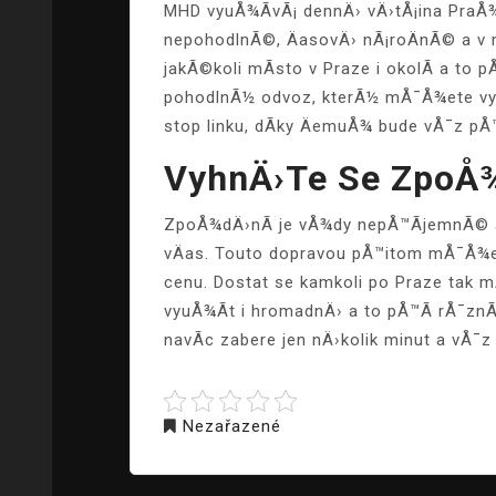
MHD vyuÅ¾Ã­vÃ¡ dennÄ› vÄ›tÅ¡ina PraÅ¾a
nepohodlnÃ©, ÄasovÄ› nÃ¡roÄnÃ© a v mn
jakÃ©koli mÃ­sto v Praze i okolÃ­ a t
pohodlnÃ½ odvoz, kterÃ½ mÅ¯Å¾ete vyuÅ
stop linku, dÃ­ky ÄemuÅ¾ bude vÅ¯z pÅ
VyhnÄ›te Se ZpoÅ¾
ZpoÅ¾dÄ›nÃ­ je vÅ¾dy nepÅ™Ã­jemnÃ© a j
vÄas. Touto dopravou pÅ™itom mÅ¯Å¾e 
cenu. Dostat se kamkoli po Praze tak 
vyuÅ¾Ã­t i hromadnÄ› a to pÅ™Ã­ rÅ¯z
navÃ­c zabere jen nÄ›kolik minut a vÅ¯
Nezařazené