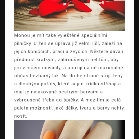
Mohou je mít také vyleštěné speciálními
pilníčky. U žen se úprava již velmi liší, záleží na
jejich koníčcích, práci a zvycích. Některé dávají
přednost krátkým, zabroušeným nehtům, aby
jim v ničem nevadily, a použijí na ně maximálně
občas bezbarvý lak. Na druhé straně stojí ženy
s dlouhými pařáty, které si jen zřídka stříhají a
mají je nalakované pestrými barvami a
vybroušené třeba do špičky. A mezitím je celá
paleta možností, jaké délky, tvaru a barvy nehty
nosit.