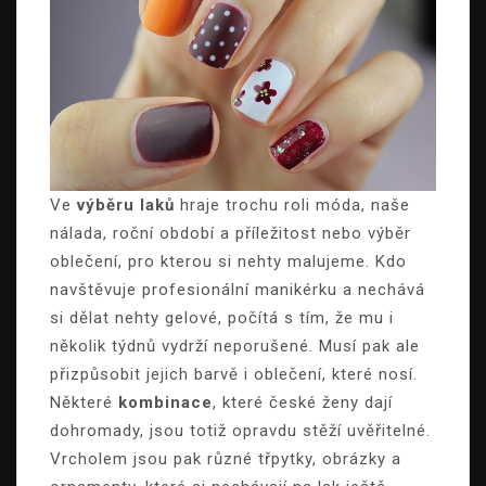
Ve
výběru laků
hraje trochu roli móda, naše
nálada, roční období a příležitost nebo výběr
oblečení, pro kterou si nehty malujeme. Kdo
navštěvuje profesionální manikérku a nechává
si dělat nehty gelové, počítá s tím, že mu i
několik týdnů vydrží neporušené. Musí pak ale
přizpůsobit jejich barvě i oblečení, které nosí.
Některé
kombinace
, které české ženy dají
dohromady, jsou totiž opravdu stěží uvěřitelné.
Vrcholem jsou pak různé třpytky, obrázky a