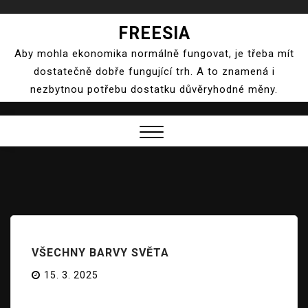
Skip
FREESIA
to
Aby mohla ekonomika normálně fungovat, je třeba mít
content
dostatečně dobře fungující trh. A to znamená i
nezbytnou potřebu dostatku důvěryhodné měny.
Close
Menu
VŠECHNY BARVY SVĚTA
15. 3. 2025