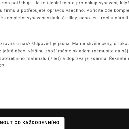
irma potřebuje. Je to ideální místo pro nákup vybavení, kd
u firmu a potřebujete opravdu všechno. Pořídíte zde komplet
ké kompletní vybavení skladu či dílny, nebo jen trochu nářad
y zrovna u nás? Odpověď je jasná. Máme skvělé ceny, širokou
te ještě něco, většinu zboží máme skladem (nemusíte na ně
potřebního materiálu (7 let) a doprava je zdarma. Řekněte 
???
ČINOUT OD KAŽDODENNÍHO