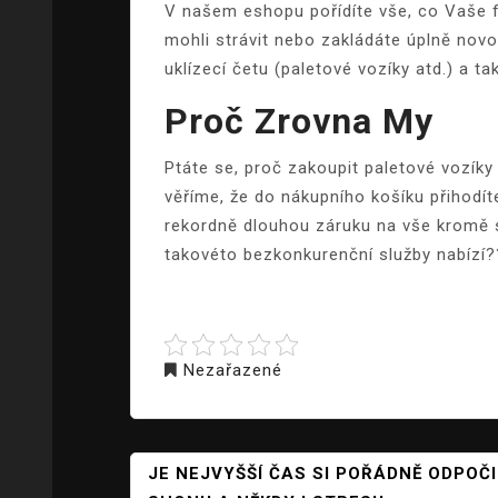
V našem eshopu pořídíte vše, co Vaše f
mohli strávit nebo zakládáte úplně novo
uklízecí četu (
paletové vozíky
atd.) a ta
Proč Zrovna My
Ptáte se, proč zakoupit paletové vozík
věříme, že do nákupního košíku přihodí
rekordně dlouhou záruku na vše kromě s
takovéto bezkonkurenční služby nabízí
Nezařazené
NAVIGACE
JE NEJVYŠŠÍ ČAS SI POŘÁDNĚ ODPO