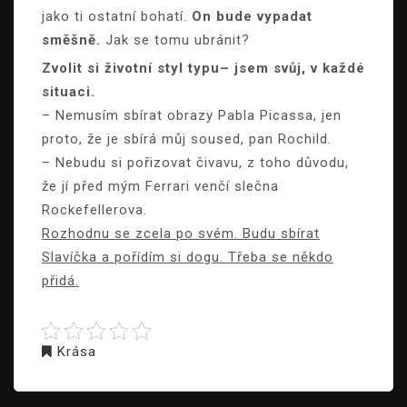
jako ti ostatní bohatí.
On bude vypadat
směšně.
Jak se tomu ubránit?
Zvolit si životní styl typu
– jsem svůj, v každé
situaci.
– Nemusím sbírat obrazy Pabla Picassa, jen
proto, že je sbírá můj soused, pan Rochild.
– Nebudu si pořizovat čivavu, z toho důvodu,
že jí před mým Ferrari venčí slečna
Rockefellerova.
Rozhodnu se zcela po svém. Budu sbírat
Slavíčka a pořídím si dogu. Třeba se někdo
přidá.
Krása