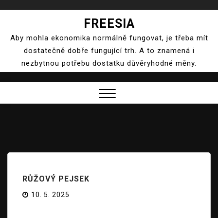
Skip
FREESIA
to
Aby mohla ekonomika normálně fungovat, je třeba mít
content
dostatečně dobře fungující trh. A to znamená i
nezbytnou potřebu dostatku důvěryhodné měny.
Close
Menu
RŮŽOVÝ PEJSEK
10. 5. 2025