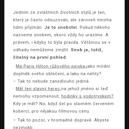
Jedním ze zvláštních životních stylů je ten,
který je často odsuzován, ale zároveň mnoha
lidmi přijímán.
Je to snobství.
Pokud někoho
nazveme snobem, skoro vždy ho urazíme. A
právem, i kdyby to byla pravda. Většinou se v
odhadu nemůžeme zmýlit.
Snob je, totiž,
čitelný na první pohled.
·
Má Paris Hilton růžového pejska,
jako módní
doplněk svého oblečení, a laku na nehty?
– Tak to nebude zanedlouho jediná.
·
Měl ten slavný herec,
na jehož jméno si teď
nemohu vzpomenout,
hodinky s vodotryskem?
Kdy je měl? No, když šel po slavném červeném
koberci, pro nějakou filmovou cenu.
– Tak to pozor, v hromadné dopravě. Abyste
nezmokli.