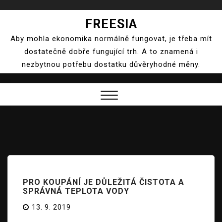
Skip
FREESIA
to
Aby mohla ekonomika normálně fungovat, je třeba mít
content
dostatečně dobře fungující trh. A to znamená i
nezbytnou potřebu dostatku důvěryhodné měny.
Close
Menu
PRO KOUPÁNÍ JE DŮLEŽITÁ ČISTOTA A
SPRÁVNÁ TEPLOTA VODY
13. 9. 2019