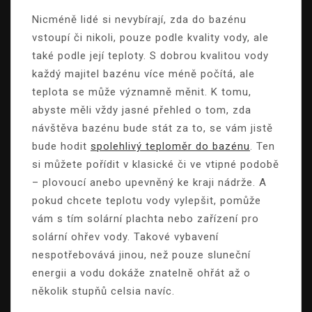
Nicméně lidé si nevybírají, zda do bazénu
vstoupí či nikoli, pouze podle kvality vody, ale
také podle její teploty. S dobrou kvalitou vody
každý majitel bazénu více méně počítá, ale
teplota se může významně měnit. K tomu,
abyste měli vždy jasné přehled o tom, zda
návštěva bazénu bude stát za to, se vám jistě
bude hodit
spolehlivý teploměr do bazénu
. Ten
si můžete pořídit v klasické či ve vtipné podobě
– plovoucí anebo upevněný ke kraji nádrže. A
pokud chcete teplotu vody vylepšit, pomůže
vám s tím solární plachta nebo zařízení pro
solární ohřev vody. Takové vybavení
nespotřebovává jinou, než pouze sluneční
energii a vodu dokáže znatelně ohřát až o
několik stupňů celsia navíc.