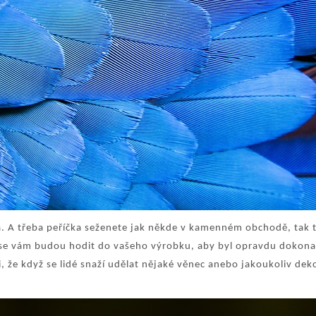
a. A třeba peříčka seženete jak někde v kamenném obchodě, tak 
 se vám budou hodit do vašeho výrobku, aby byl opravdu dokona
, že když se lidé snaží udělat nějaké věnec anebo jakoukoliv dek