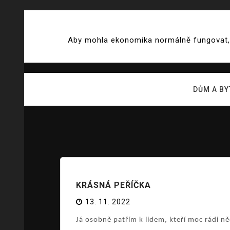
Skip
to
Aby mohla ekonomika normálně fungovat, j
content
DŮM A BY
KRÁSNÁ PEŘÍČKA
13. 11. 2022
Já osobně patřím k lidem, kteří moc rádi ně