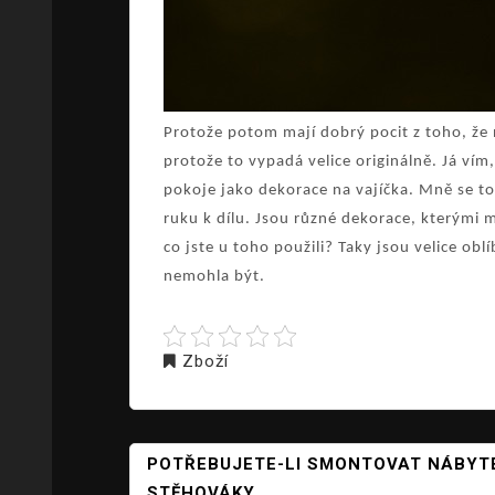
Protože potom mají dobrý pocit z toho, že ně
protože to vypadá velice originálně. Já vím
pokoje jako dekorace na vajíčka. Mně se tohl
ruku k dílu. Jsou různé dekorace, kterými m
co jste u toho použili? Taky jsou velice obl
nemohla být.
Zboží
NAVIGACE
POTŘEBUJETE-LI SMONTOVAT NÁBYTE
PRO
STĚHOVÁKY