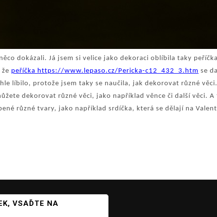
co dokázali. Já jsem si velice jako dekoraci oblíbila taky peříčka
, že
peříčka https://www.lepaso.cz/Pericka-c12_432_3.htm
se da
e líbilo, protože jsem taky se naučila, jak dekorovat různé věci.
ůžete dekorovat různé věci, jako například věnce či další věci. A
íbené různé tvary, jako například srdíčka, která se dělají na Vale
K, VSAĎTE NA