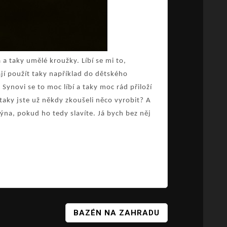
 a taky umělé kroužky. Líbí se mi to,
jí použít taky například do dětského
 Synovi se to moc líbí a taky moc rád přiloží
 taky jste už někdy zkoušeli něco vyrobit? A
ntýna, pokud ho tedy slavíte. Já bych bez něj
BAZÉN NA ZAHRADU