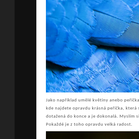
Jako například umělé květiny anebo peříčk
kde najdete opravdu krásná peříčka, která
dotažená do konce a je dokonalá. Myslím si
Pokaždé je z toho opravdu velká radost.