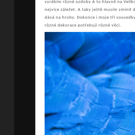
vyrábím různé ozdoby A to hlavně na Velik
nejvíce záležet. A taky ještě musím zmínit 
dává na hroby. Dokonce i moje tři sousedky
různé dekorace potřebuji různé věci.