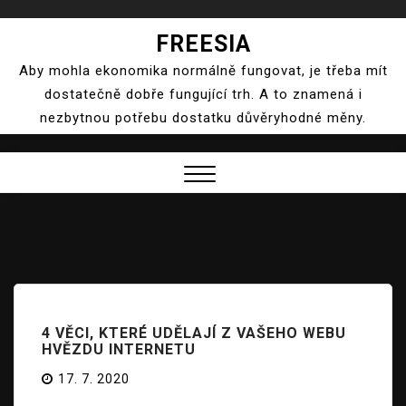
Skip
FREESIA
to
Aby mohla ekonomika normálně fungovat, je třeba mít
content
dostatečně dobře fungující trh. A to znamená i
nezbytnou potřebu dostatku důvěryhodné měny.
Close
Menu
4 VĚCI, KTERÉ UDĚLAJÍ Z VAŠEHO WEBU
HVĚZDU INTERNETU
17. 7. 2020